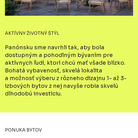
AKTÍVNY ŽIVOTNÝ ŠTÝL
Panónsku sme navrhli tak, aby bola
dostupným a pohodlným bývaním pre
aktívnych ľudí, ktorí chcú mať všade blízko.
Bohatá vybavenosť, skvelá lokalita
a možnosť
výberu z rôzneho dizajnu 1- až 3-
izbových bytov z nej navyše robia skvelú
dlhodobú investíciu.
PONUKA BYTOV