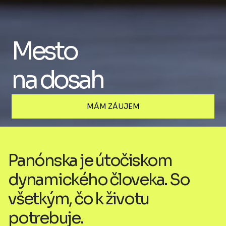
Mesto
na dosah
MÁM ZÁUJEM
Panónska je útočiskom
dynamického človeka. So
všetkým, čo k životu
potrebuje.